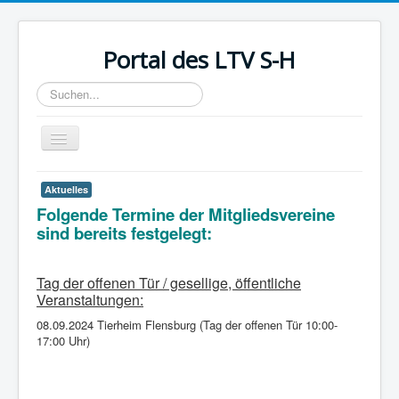
Portal des LTV S-H
Suchen...
Toggle
Navigation
Start
Aktuelles
Folgende Termine der Mitgliedsvereine
Wir über uns
sind bereits festgelegt:
Aktuelles
Über den Umgang mit Tieren
Tag der offenen Tür / gesellige, öffentliche
Veranstaltungen:
Landestierschutzbeauftragte
08.09.2024 Tierheim Flensburg (Tag der offenen Tür 10:00-
Mitglied werden
17:00 Uhr)
Satzung
Kontakt